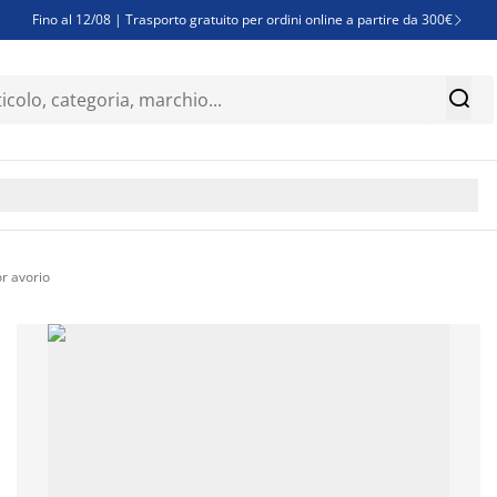
Fino al 12/08 | Trasporto gratuito per ordini online a partire da 300€

Super offerte d'estate | Oltre 1.500 articoli fino al 70%


Finanziamenti - Scegli il piano di rimborso più adatto a te

r avorio