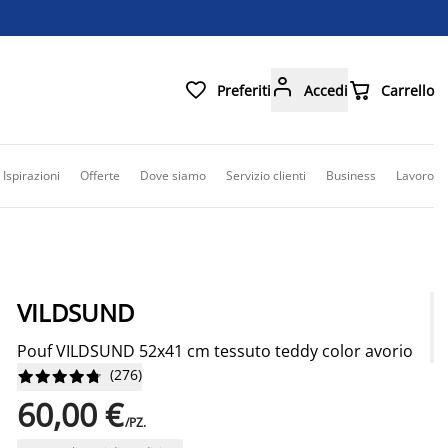



Preferiti
Accedi
Carrello
Ispirazioni
Offerte
Dove siamo
Servizio clienti
Business
Lavoro
VILDSUND
Pouf VILDSUND 52x41 cm tessuto teddy color avorio
(
276
)










60,00 €
/PZ.