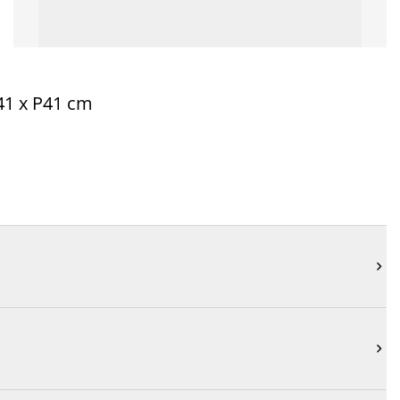
H41 x P41 cm

