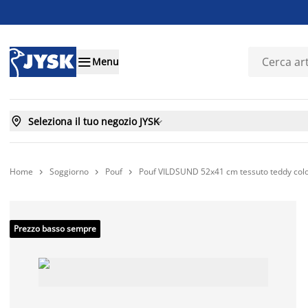

Menu

Seleziona il tuo negozio JYSK

Home
Soggiorno
Pouf
Pouf VILDSUND 52x41 cm tessuto teddy colo



Prezzo basso sempre