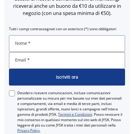
riceverai anche un buono da €10 da utilizzare in
negozio (con una spesa minima di €50).
Tutti i campi contrassegnati con un asterisco (*) sono obbligatori
Nome
*
Email
*
Iscriviti ora
Desidero ricevere comunicazioni, incluse comunicazioni
personalizzate su misura per me basate sui miei dati personali
e comportamenti, via email e media di terze parti, inclusi
ispirazioni, grandi offerte, nuovi lanci e campagne nell'intera
gamma di prodotti JYSK.
Termini e Condizioni
. Posso revocare il
mio consenso in qualsiasi momento sul sito web di JYSK. Posso
leggere di più su come JYSK tratta i miei dati personali nella
Privacy Policy
.