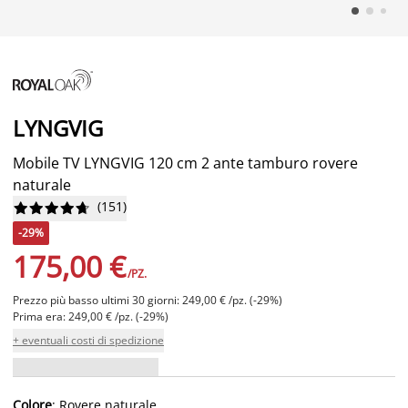
LYNGVIG
Mobile TV LYNGVIG 120 cm 2 ante tamburo rovere
naturale
(
151
)










-29%
175,00 €
/PZ.
Prezzo più basso ultimi 30 giorni: 249,00 € /pz. (-29%)
Prima era: 249,00 € /pz. (-29%)
+ eventuali costi di spedizione
Colore
: Rovere naturale