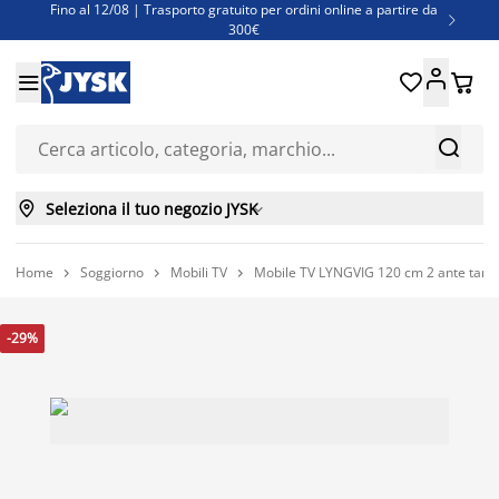
Fino al 12/08 | Trasporto gratuito per ordini online a partire da

300€
Super offerte d'estate | Oltre 1.500 articoli fino al 70%





Finanziamenti - Scegli il piano di rimborso più adatto a te



Seleziona il tuo negozio JYSK

Home
Soggiorno
Mobili TV
Mobile TV LYNGVIG 120 cm 2 ante tamb



-29%