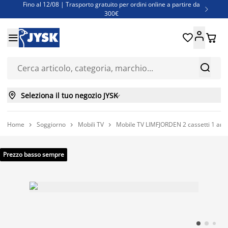
Fino al 12/08 | Trasporto gratuito per ordini online a partire da

300€
Super offerte d'estate | Oltre 1.500 articoli fino al 70%





Finanziamenti - Scegli il piano di rimborso più adatto a te



Seleziona il tuo negozio JYSK

Home
Soggiorno
Mobili TV
Mobile TV LIMFJORDEN 2 cassetti 1 ant



Prezzo basso sempre