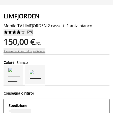
LIMFJORDEN
Mobile TV LIMFJORDEN 2 cassetti 1 anta bianco
(
29
)










150,00 €
/PZ.
+ eventuali costi di spedizione
Colore
: Bianco
Consegna o ritiro?
Spedizione