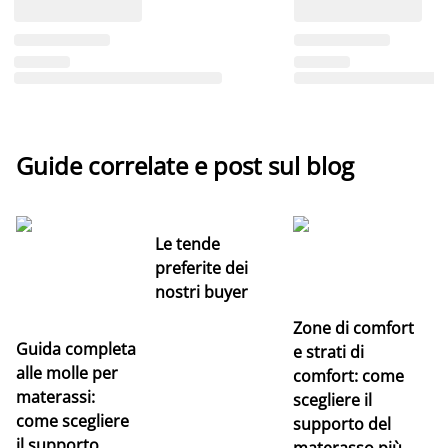
Guide correlate e post sul blog
Le tende
preferite dei
nostri buyer
Zone di comfort
Guida completa
Ce
e strati di
alle molle per
pe
comfort: come
materassi:
la
scegliere il
come scegliere
supporto del
il supporto
materasso più