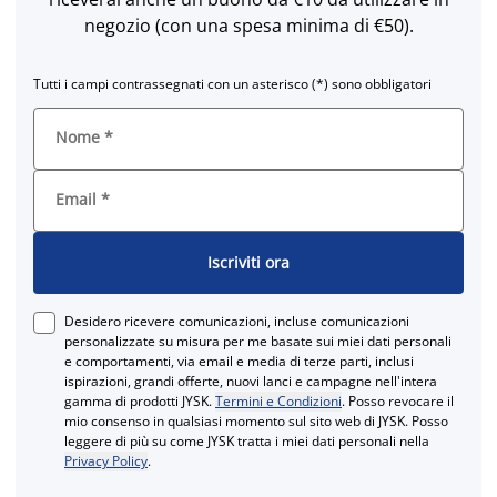
negozio (con una spesa minima di €50).
Tutti i campi contrassegnati con un asterisco (*) sono obbligatori
Nome
*
Email
*
Iscriviti ora
Desidero ricevere comunicazioni, incluse comunicazioni
personalizzate su misura per me basate sui miei dati personali
e comportamenti, via email e media di terze parti, inclusi
ispirazioni, grandi offerte, nuovi lanci e campagne nell'intera
gamma di prodotti JYSK.
Termini e Condizioni
. Posso revocare il
mio consenso in qualsiasi momento sul sito web di JYSK. Posso
leggere di più su come JYSK tratta i miei dati personali nella
Privacy Policy
.