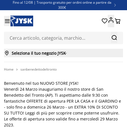
Fino al 12/08 | Trasporto gratuito per ordini online a partire da

300€
Super offerte d'estate | Oltre 1.500 articoli fino al 70%





Finanziamenti - Scegli il piano di rimborso più adatto a te



Seleziona il tuo negozio JYSK

Home
sanbenedettodeltronto

Benvenuto nel tuo NUOVO STORE JYSK!
Venerdì 24 Marzo inauguriamo il nostro store di San
Benedetto del Tronto (AP). Ti aspettiamo dalle 9:30 con
fantastiche OFFERTE di apertura PER LA CASA e il GIARDINO e
- solo fino a domenica 26 Marzo - un EXTRA 10% DI SCONTO
SU TUTTO! Leggi di più per scoprire come poterne usufruire.
Le offerte di apertura sono valide fino a mercoledì 29 Marzo
2023.