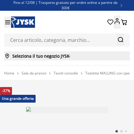
Fino al 12/08 | Trasporto gratuito per ordini online a partire da

300€
Super offerte d'estate | Oltre 1.500 articoli fino al 70%





Finanziamenti - Scegli il piano di rimborso più adatto a te



Seleziona il tuo negozio JYSK

Home
Sala da pranzo
Tavoli consolle
Toeletta MALLING con specch



-37%
Una grande offerta