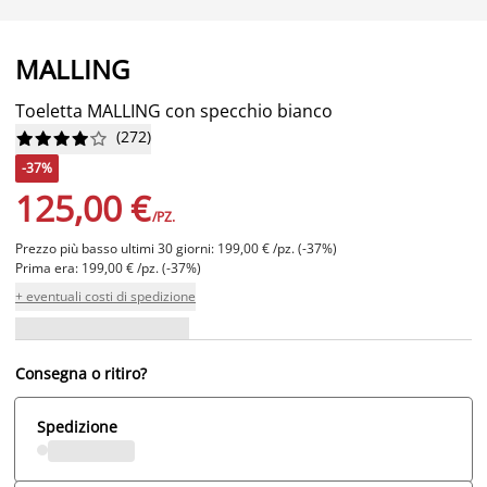
MALLING
Toeletta MALLING con specchio bianco
(
272
)










-37%
125,00 €
/PZ.
Prezzo più basso ultimi 30 giorni: 199,00 € /pz. (-37%)
Prima era: 199,00 € /pz. (-37%)
+ eventuali costi di spedizione
Consegna o ritiro?
Spedizione