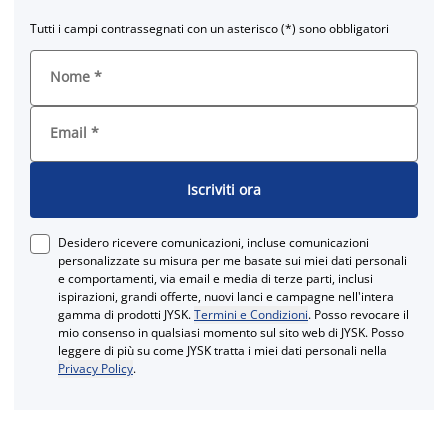
Tutti i campi contrassegnati con un asterisco (*) sono obbligatori
Nome
*
Email
*
Iscriviti ora
Desidero ricevere comunicazioni, incluse comunicazioni
personalizzate su misura per me basate sui miei dati personali
e comportamenti, via email e media di terze parti, inclusi
ispirazioni, grandi offerte, nuovi lanci e campagne nell'intera
gamma di prodotti JYSK.
Termini e Condizioni
. Posso revocare il
mio consenso in qualsiasi momento sul sito web di JYSK. Posso
leggere di più su come JYSK tratta i miei dati personali nella
Privacy Policy
.