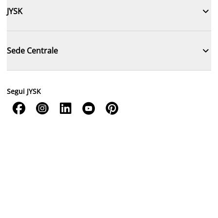

JYSK

Sede Centrale
Segui JYSK




