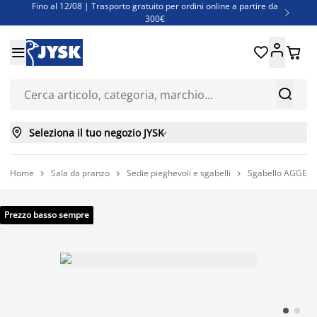
Fino al 12/08 | Trasporto gratuito per ordini online a partire da

300€
Super offerte d'estate | Oltre 1.500 articoli fino al 70%





Finanziamenti - Scegli il piano di rimborso più adatto a te



Seleziona il tuo negozio JYSK

Home
Sala da pranzo
Sedie pieghevoli e sgabelli
Sgabello AGGERS



Prezzo basso sempre