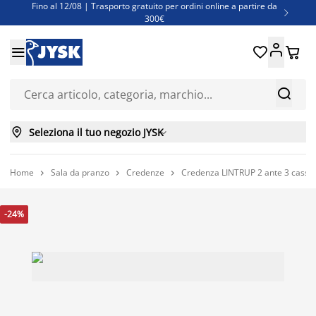
Fino al 12/08 | Trasporto gratuito per ordini online a partire da

300€
Super offerte d'estate | Oltre 1.500 articoli fino al 70%





Finanziamenti - Scegli il piano di rimborso più adatto a te



Seleziona il tuo negozio JYSK

Home
Sala da pranzo
Credenze
Credenza LINTRUP 2 ante 3 cassetti



-24%