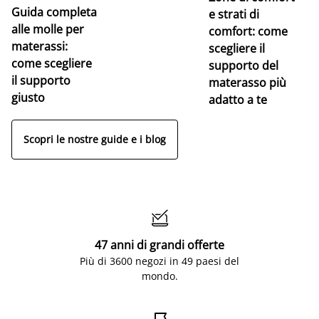
Guida completa
Ce
e strati di
alle molle per
pe
comfort: come
materassi:
la
scegliere il
come scegliere
supporto del
il supporto
materasso più
giusto
adatto a te
Scopri le nostre guide e i blog

47 anni di grandi offerte
Più di 3600 negozi in 49 paesi del
mondo.
