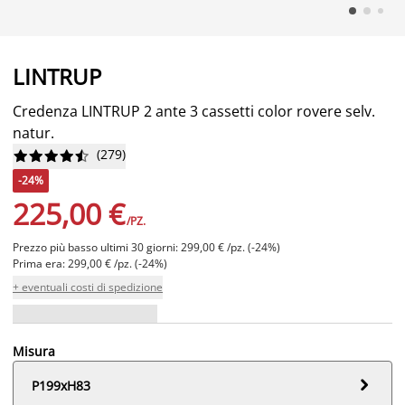
LINTRUP
Credenza LINTRUP 2 ante 3 cassetti color rovere selv.
natur.
(
279
)










-24%
225,00 €
/PZ.
Prezzo più basso ultimi 30 giorni: 299,00 € /pz. (-24%)
Prima era: 299,00 € /pz. (-24%)
+ eventuali costi di spedizione
Misura

P199xH83