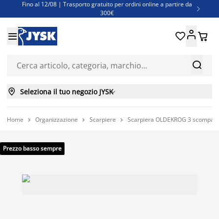
Fino al 12/08 | Trasporto gratuito per ordini online a partire da

300€
Super offerte d'estate | Oltre 1.500 articoli fino al 70%





Finanziamenti - Scegli il piano di rimborso più adatto a te



Seleziona il tuo negozio JYSK

Home
Organizzazione
Scarpiere
Scarpiera OLDEKROG 3 scomparti b



Prezzo basso sempre