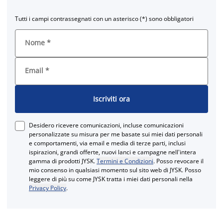
Tutti i campi contrassegnati con un asterisco (*) sono obbligatori
Nome
*
Email
*
Iscriviti ora
Desidero ricevere comunicazioni, incluse comunicazioni
personalizzate su misura per me basate sui miei dati personali
e comportamenti, via email e media di terze parti, inclusi
ispirazioni, grandi offerte, nuovi lanci e campagne nell'intera
gamma di prodotti JYSK.
Termini e Condizioni
. Posso revocare il
mio consenso in qualsiasi momento sul sito web di JYSK. Posso
leggere di più su come JYSK tratta i miei dati personali nella
Privacy Policy
.