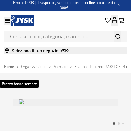
Fino al 12/08 | Trasporto gratuito per ordini online a partire da

300€
Super offerte d'estate | Oltre 1.500 articoli fino al 70%





Finanziamenti - Scegli il piano di rimborso più adatto a te



Seleziona il tuo negozio JYSK

Home
Organizzazione
Mensole
Scaffale da parete KARSTOFT 4 rip



Prezzo basso sempre