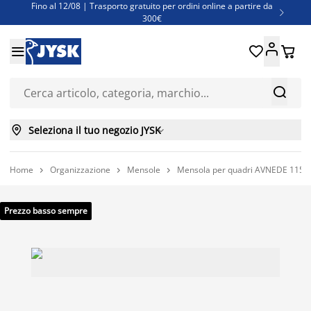
Fino al 12/08 | Trasporto gratuito per ordini online a partire da

300€
Super offerte d'estate | Oltre 1.500 articoli fino al 70%





Finanziamenti - Scegli il piano di rimborso più adatto a te



Seleziona il tuo negozio JYSK

Home
Organizzazione
Mensole
Mensola per quadri AVNEDE 115x7 



Prezzo basso sempre