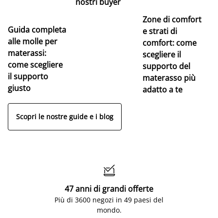
nostri buyer
Zone di comfort
Guida completa
Ce
e strati di
alle molle per
pe
comfort: come
materassi:
la
scegliere il
come scegliere
supporto del
il supporto
materasso più
giusto
adatto a te
Scopri le nostre guide e i blog

47 anni di grandi offerte
Più di 3600 negozi in 49 paesi del
mondo.