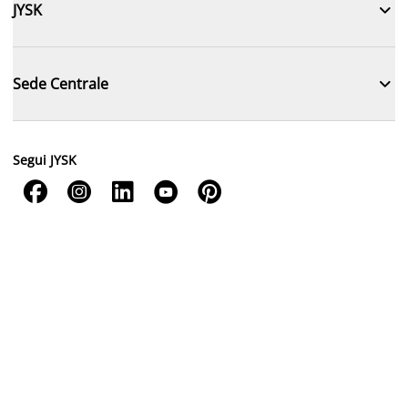

JYSK

Sede Centrale
Segui JYSK




