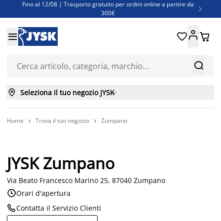
Fino al 12/08 | Trasporto gratuito per ordini online a partire da

300€
Super offerte d'estate | Oltre 1.500 articoli fino al 70%





Finanziamenti - Scegli il piano di rimborso più adatto a te



Seleziona il tuo negozio JYSK

Home
Trova il tuo negozio
Zumpano


JYSK Zumpano
Via Beato Francesco Marino 25, 87040 Zumpano

Orari d'apertura

Contatta il Servizio Clienti