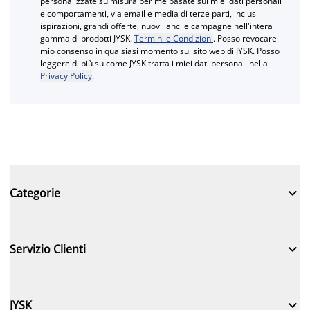
personalizzate su misura per me basate sui miei dati personali
e comportamenti, via email e media di terze parti, inclusi
ispirazioni, grandi offerte, nuovi lanci e campagne nell'intera
gamma di prodotti JYSK.
Termini e Condizioni
. Posso revocare il
mio consenso in qualsiasi momento sul sito web di JYSK. Posso
leggere di più su come JYSK tratta i miei dati personali nella
Privacy Policy
.

Categorie

Servizio Clienti

JYSK