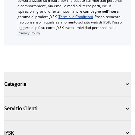
personalizzate su misura per me basate sui miei dati personali
e comportamenti, via email e media di terze parti, inclusi
ispirazioni, grandi offerte, nuovi lanci e campagne nell'intera
gamma di prodotti JYSK.
Termini e Condizioni
. Posso revocare il
mio consenso in qualsiasi momento sul sito web di JYSK. Posso
leggere di più su come JYSK tratta i miei dati personali nella
Privacy Policy
.

Categorie

Servizio Clienti

JYSK