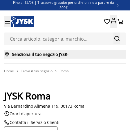
Fino al 12/08 | Trasporto gratuito per ordini online a partire da

300€
Super offerte d'estate | Oltre 1.500 articoli fino al 70%





Finanziamenti - Scegli il piano di rimborso più adatto a te



Seleziona il tuo negozio JYSK

Home
Trova il tuo negozio
Roma


JYSK Roma
Via Bernardino Alimena 119, 00173 Roma

Orari d'apertura

Contatta il Servizio Clienti