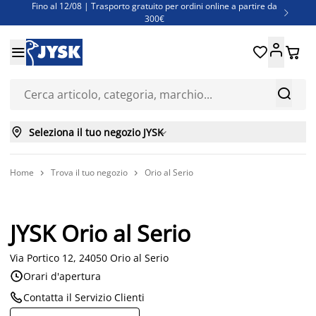
Fino al 12/08 | Trasporto gratuito per ordini online a partire da

300€
Super offerte d'estate | Oltre 1.500 articoli fino al 70%





Finanziamenti - Scegli il piano di rimborso più adatto a te



Seleziona il tuo negozio JYSK

Home
Trova il tuo negozio
Orio al Serio


JYSK Orio al Serio
Via Portico 12, 24050 Orio al Serio

Orari d'apertura

Contatta il Servizio Clienti