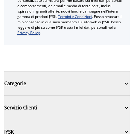
personalizzate su misura per me basate sui miei dati personali
e comportamenti, via email e media di terze parti, inclusi
ispirazioni, grandi offerte, nuovi lanci e campagne nell'intera
gamma di prodotti JYSK.
Termini e Condizioni
. Posso revocare il
mio consenso in qualsiasi momento sul sito web di JYSK. Posso
leggere di più su come JYSK tratta i miei dati personali nella
Privacy Policy
.

Categorie

Servizio Clienti

JYSK