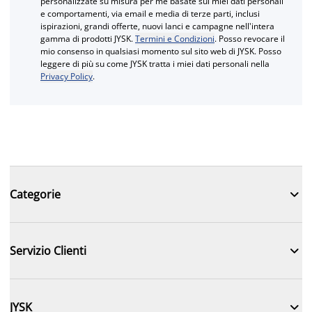
personalizzate su misura per me basate sui miei dati personali
e comportamenti, via email e media di terze parti, inclusi
ispirazioni, grandi offerte, nuovi lanci e campagne nell'intera
gamma di prodotti JYSK.
Termini e Condizioni
. Posso revocare il
mio consenso in qualsiasi momento sul sito web di JYSK. Posso
leggere di più su come JYSK tratta i miei dati personali nella
Privacy Policy
.

Categorie

Servizio Clienti

JYSK