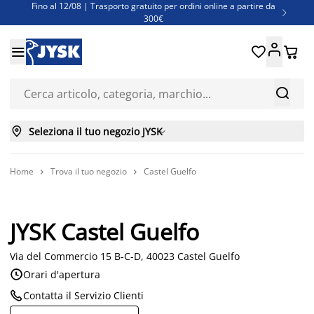
Fino al 12/08 | Trasporto gratuito per ordini online a partire da

300€
Super offerte d'estate | Oltre 1.500 articoli fino al 70%





Finanziamenti - Scegli il piano di rimborso più adatto a te



Seleziona il tuo negozio JYSK

Home
Trova il tuo negozio
Castel Guelfo


JYSK Castel Guelfo
Via del Commercio 15 B-C-D, 40023 Castel Guelfo

Orari d'apertura

Contatta il Servizio Clienti