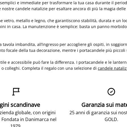
ù semplici e immediate per trasformare la tua casa durante il period
le nostre candele natalizie per esaltare ancora di più la magia del
ome vetro, metallo e legno, che garantiscono stabilità, durata e un l
mbini in casa. La manutenzione è semplice: basta un panno morbido
 tavola imbandita, all’ingresso per accogliere gli ospiti, in soggior
to focale della tua decorazione, mentre i portacandele più piccoli 
utile e accessibile può fare la differenza. I portacandele e le lanter
o colleghi. Completa il regalo con una selezione di
candele nataliz


gini scandinave
Garanzia sui mat
ienda globale, con origini
25 anni di garanzia sui nos
 Fondata in Danimarca nel
GOLD.
1979.