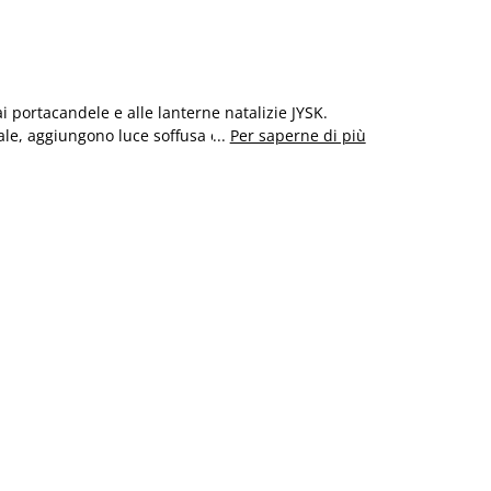
i portacandele e alle lanterne natalizie JYSK.
tale, aggiungono luce soffusa e un tocco hygge ai
...
Per saperne di più
rando il soggiorno o cercando un’idea regalo
o ispirati al design scandinavo. Le nostre proposte
a, unendo stile, qualità e un ottimo rapporto
periodo prenatalizio.