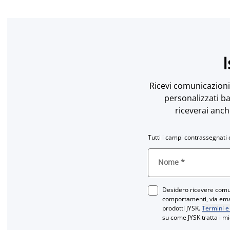
I
Ricevi comunicazioni 
personalizzati ba
riceverai anch
Tutti i campi contrassegnati 
Nome
*
Desidero ricevere comun
comportamenti, via email
prodotti JYSK.
Termini e
su come JYSK tratta i mi