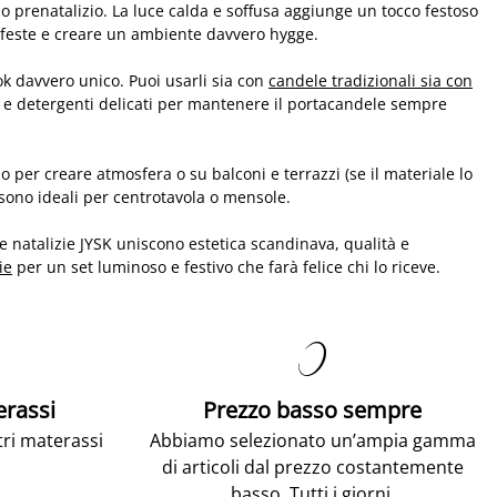
o prenatalizio. La luce calda e soffusa aggiunge un tocco festoso
le feste e creare un ambiente davvero hygge.
ook davvero unico. Puoi usarli sia con
candele tradizionali sia con
 e detergenti delicati per mantenere il portacandele sempre
no per creare atmosfera o su balconi e terrazzi (se il materiale lo
sono ideali per centrotavola o mensole.
ne natalizie JYSK uniscono estetica scandinava, qualità e
ie
per un set luminoso e festivo che farà felice chi lo riceve.

erassi
Prezzo basso sempre
tri materassi
Abbiamo selezionato un’ampia gamma
di articoli dal prezzo costantemente
basso. Tutti i giorni.