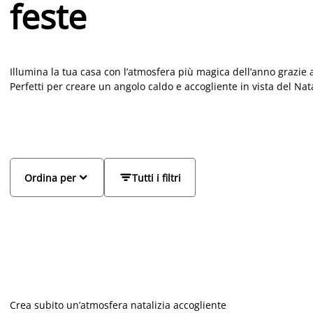
feste
Illumina la tua casa con l’atmosfera più magica dell’anno grazie a
Perfetti per creare un angolo caldo e accogliente in vista del Na
tuoi ambienti. Che tu stia preparando la tavola delle feste, deco
elegante e conveniente, troverai modelli in vetro, metallo e legn
sono pensate per aiutarti a trasformare in pochi gesti ogni stanz
qualità-prezzo, proprio come piace a chi ama vivere al meglio il 


Ordina per
Tutti i filtri
Crea subito un’atmosfera natalizia accogliente