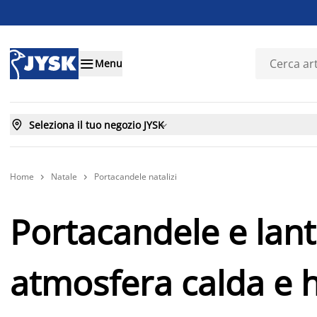

Menu

Seleziona il tuo negozio JYSK

Home
Natale
Portacandele natalizi


Portacandele e lant
atmosfera calda e h