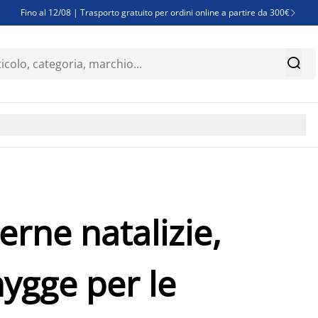
Fino al 12/08 | Trasporto gratuito per ordini online a partire da 300€

Super offerte d'estate | Oltre 1.500 articoli fino al 70%


Finanziamenti - Scegli il piano di rimborso più adatto a te

erne natalizie,
ygge per le