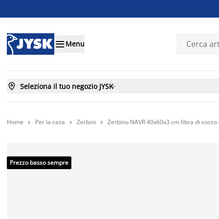

Menu

Seleziona il tuo negozio JYSK

Home
Per la casa
Zerbini
Zerbino NAVR 40x60x3 cm fibra di cocco 



Prezzo basso sempre