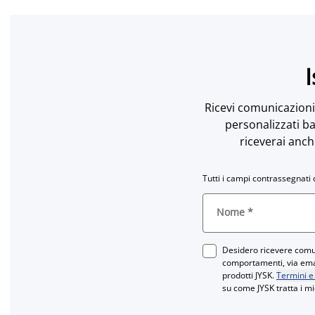
I
Ricevi comunicazioni 
personalizzati ba
riceverai anch
Tutti i campi contrassegnati 
Nome
*
Desidero ricevere comun
comportamenti, via email
prodotti JYSK.
Termini e
su come JYSK tratta i mi