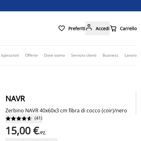



Preferiti
Accedi
Carrello
Ispirazioni
Offerte
Dove siamo
Servizio clienti
Business
Lavoro
NAVR
Zerbino NAVR 40x60x3 cm fibra di cocco (coir)/nero
(
41
)










15,00 €
/PZ.