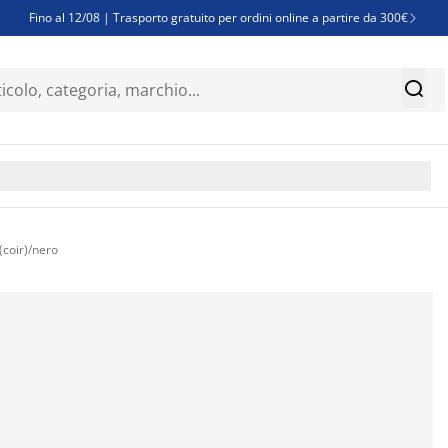
Fino al 12/08 | Trasporto gratuito per ordini online a partire da 300€

Super offerte d'estate | Oltre 1.500 articoli fino al 70%


Finanziamenti - Scegli il piano di rimborso più adatto a te

(coir)/nero