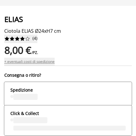
ELIAS
Ciotola ELIAS Ø24xH7 cm
(
4
)










8,00 €
/PZ.
+ eventuali costi di spedizione
Consegna o ritiro?
Spedizione
Click & Collect