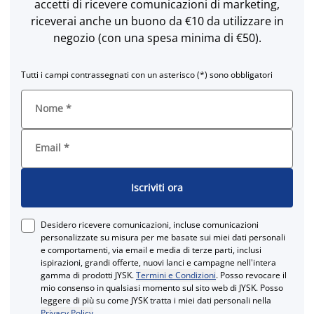
accetti di ricevere comunicazioni di marketing,
riceverai anche un buono da €10 da utilizzare in
negozio (con una spesa minima di €50).
Tutti i campi contrassegnati con un asterisco (*) sono obbligatori
Nome
*
Email
*
Iscriviti ora
Desidero ricevere comunicazioni, incluse comunicazioni
personalizzate su misura per me basate sui miei dati personali
e comportamenti, via email e media di terze parti, inclusi
ispirazioni, grandi offerte, nuovi lanci e campagne nell'intera
gamma di prodotti JYSK.
Termini e Condizioni
. Posso revocare il
mio consenso in qualsiasi momento sul sito web di JYSK. Posso
leggere di più su come JYSK tratta i miei dati personali nella
Privacy Policy
.