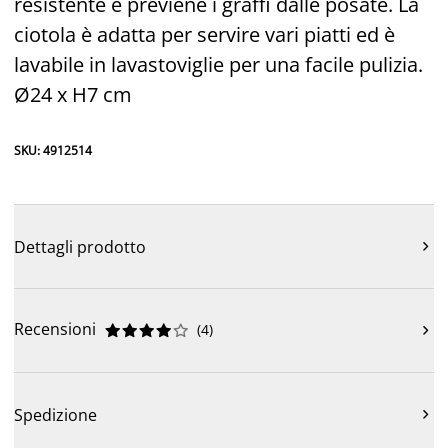
resistente e previene i graffi dalle posate. La
ciotola è adatta per servire vari piatti ed è
lavabile in lavastoviglie per una facile pulizia.
Ø24 x H7 cm
SKU: 4912514
Dettagli prodotto

Recensioni
(
4
)











Spedizione
