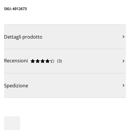
SKU: 4912673
Dettagli prodotto

Recensioni
(
3
)











Spedizione
