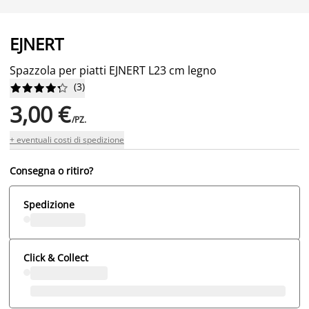
EJNERT
Spazzola per piatti EJNERT L23 cm legno
(
3
)










3,00 €
/PZ.
+ eventuali costi di spedizione
Consegna o ritiro?
Spedizione
Click & Collect