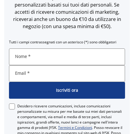
personalizzati basati sui tuoi dati personali. Se
accetti di ricevere comunicazioni di marketing,
riceverai anche un buono da €10 da utilizzare in
negozio (con una spesa minima di €50).
Tutti i campi contrassegnati con un asterisco (*) sono obbligatori
Nome
*
Email
*
Iscriviti ora
Desidero ricevere comunicazioni, incluse comunicazioni
personalizzate su misura per me basate sui miei dati personali
e comportamenti, via email e media di terze parti, inclusi
ispirazioni, grandi offerte, nuovi lanci e campagne nell'intera
gamma di prodotti JYSK.
Termini e Condizioni
. Posso revocare il
mio consenso in qualsiasi momento sul sito web di JYSK. Posso