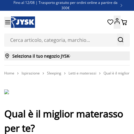
Fino al 12/08 | Trasporto gratuito per ordini online a partire da

300€
Super offerte d'estate | Oltre 1.500 articoli fino al 70%





Finanziamenti - Scegli il piano di rimborso più adatto a te



Seleziona il tuo negozio JYSK

Home
Ispirazione
Sleeping
Letti e materassi
Qual è il miglior 




Qual è il miglior materasso
per te?