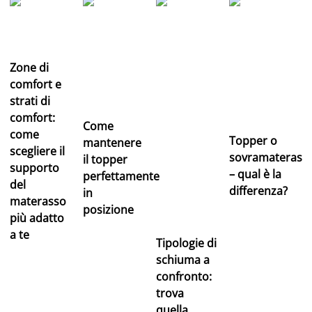
Zone di
comfort e
strati di
comfort:
Come
come
Topper o
mantenere
scegliere il
sovramaterass
il topper
supporto
– qual è la
perfettamente
del
differenza?
in
materasso
posizione
più adatto
a te
Tipologie di
schiuma a
confronto:
trova
quella