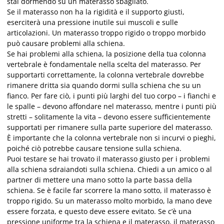
stai dormendo su un materasso sbagliato.
Se il materasso non ha la rigidità e il supporto giusti,
eserciterà una pressione inutile sui muscoli e sulle
articolazioni. Un materasso troppo rigido o troppo morbido
può causare problemi alla schiena.
Se hai problemi alla schiena, la posizione della tua colonna
vertebrale è fondamentale nella scelta del materasso. Per
supportarti correttamente, la colonna vertebrale dovrebbe
rimanere dritta sia quando dormi sulla schiena che su un
fianco. Per fare ciò, i punti più larghi del tuo corpo – i fianchi e
le spalle – devono affondare nel materasso, mentre i punti più
stretti – solitamente la vita – devono essere sufficientemente
supportati per rimanere sulla parte superiore del materasso.
È importante che la colonna vertebrale non si incurvi o pieghi,
poiché ciò potrebbe causare tensione sulla schiena.
Puoi testare se hai trovato il materasso giusto per i problemi
alla schiena sdraiandoti sulla schiena. Chiedi a un amico o al
partner di mettere una mano sotto la parte bassa della
schiena. Se è facile far scorrere la mano sotto, il materasso è
troppo rigido. Su un materasso molto morbido, la mano deve
essere forzata, e questo deve essere evitato. Se c’è una
pressione uniforme tra la schiena e il materasso, il materasso