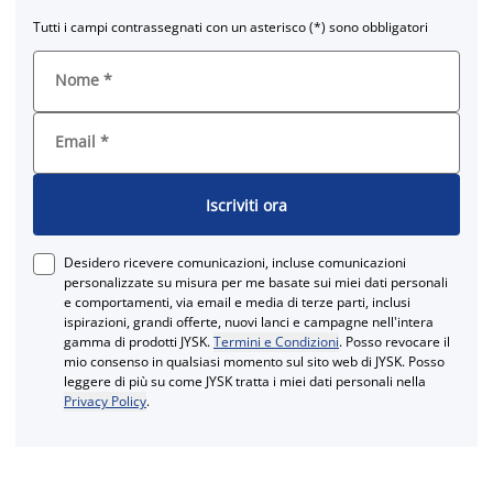
Tutti i campi contrassegnati con un asterisco (*) sono obbligatori
Nome
*
Email
*
Iscriviti ora
Desidero ricevere comunicazioni, incluse comunicazioni
personalizzate su misura per me basate sui miei dati personali
e comportamenti, via email e media di terze parti, inclusi
ispirazioni, grandi offerte, nuovi lanci e campagne nell'intera
gamma di prodotti JYSK.
Termini e Condizioni
. Posso revocare il
mio consenso in qualsiasi momento sul sito web di JYSK. Posso
leggere di più su come JYSK tratta i miei dati personali nella
Privacy Policy
.