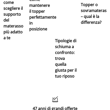
come
Topper o
mantenere
scegliere il
sovramaterass
il topper
supporto
– qual è la
perfettamente
del
differenza?
in
materasso
posizione
più adatto
a te
Tipologie di
schiuma a
confronto:
trova
quella
giusta per il
tuo riposo

47 anni di grandi offerte