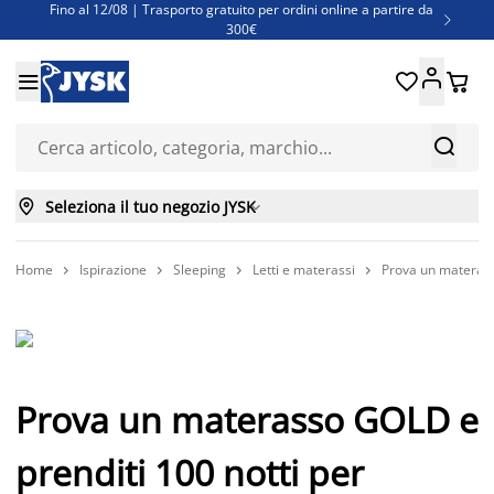
Fino al 12/08 | Trasporto gratuito per ordini online a partire da

300€
Super offerte d'estate | Oltre 1.500 articoli fino al 70%





Finanziamenti - Scegli il piano di rimborso più adatto a te



Seleziona il tuo negozio JYSK

Home
Ispirazione
Sleeping
Letti e materassi
Prova un materass




Prova un materasso GOLD e
prenditi 100 notti per