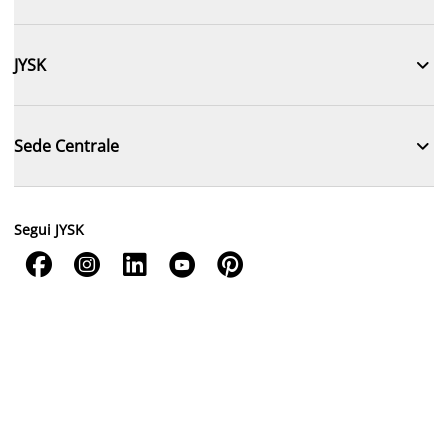

JYSK

Sede Centrale
Segui JYSK




