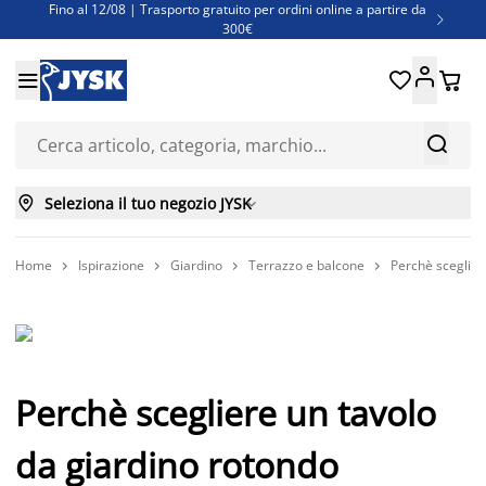
Fino al 12/08 | Trasporto gratuito per ordini online a partire da

300€
Super offerte d'estate | Oltre 1.500 articoli fino al 70%





Finanziamenti - Scegli il piano di rimborso più adatto a te



Seleziona il tuo negozio JYSK

Home
Ispirazione
Giardino
Terrazzo e balcone
Perchè sceglier




Perchè scegliere un tavolo
da giardino rotondo