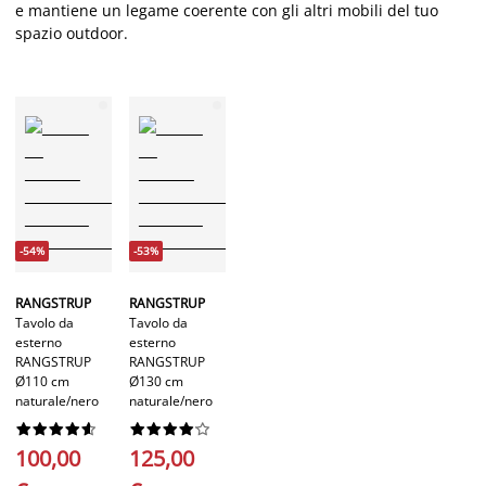
e mantiene un legame coerente con gli altri mobili del tuo
spazio outdoor.
-54%
-53%
RANGSTRUP
RANGSTRUP
Tavolo da
Tavolo da
esterno
esterno
RANGSTRUP
RANGSTRUP
Ø110 cm
Ø130 cm
naturale/nero
naturale/nero




















100,00
125,00