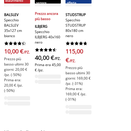
esaurimento
sempre
offerta
scorte
Prezzo ancora
BALSLEV
STUDSTRUP
più basso
Specchio
Specchio
BALSLEV
STUDSTRUP
ILBJERG
35x127 cm
80x180 cm
Specchio
bianco
nero
ILBJERG 40x160
nero




















10,00 €










115,00
/PZ.
40,00 €
/PZ.
€
Prezzo più
/PZ.
basso ultimi 30
Prima era
45,00
Prezzo più
giorni: 20,00 €
€ /pz.
basso ultimi 30
/pz. (-50%)
giorni: 169,00 €
Prima era:
/pz. (-31%)
20,00 € /pz.
Prima era:
(-50%)
169,00 € /pz.
(-31%)