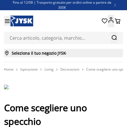
Fino al 12/08 | Trasporto gratuito per ordini online a partire da

300€
Super offerte d'estate | Oltre 1.500 articoli fino al 70%





Finanziamenti - Scegli il piano di rimborso più adatto a te



Seleziona il tuo negozio JYSK

Home
Ispirazione
Living
Decorazioni
Come scegliere uno spec




Come scegliere uno
specchio