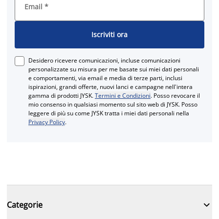
Email
*
Iscriviti ora
Desidero ricevere comunicazioni, incluse comunicazioni
personalizzate su misura per me basate sui miei dati personali
e comportamenti, via email e media di terze parti, inclusi
ispirazioni, grandi offerte, nuovi lanci e campagne nell'intera
gamma di prodotti JYSK.
Termini e Condizioni
. Posso revocare il
mio consenso in qualsiasi momento sul sito web di JYSK. Posso
leggere di più su come JYSK tratta i miei dati personali nella
Privacy Policy
.

Categorie