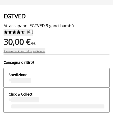
EGTVED
Attaccapanni EGTVED 9 ganci bambù
(
61
)










30,00 €
/PZ.
+ eventuali costi di spedizione
Consegna o ritiro?
Spedizione
Click & Collect