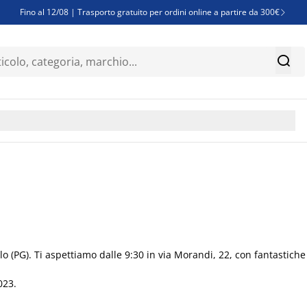
Fino al 12/08 | Trasporto gratuito per ordini online a partire da 300€

Super offerte d'estate | Oltre 1.500 articoli fino al 70%


Finanziamenti - Scegli il piano di rimborso più adatto a te

lo (PG). Ti aspettiamo dalle 9:30 in via Morandi, 22, con fantastiche
023.