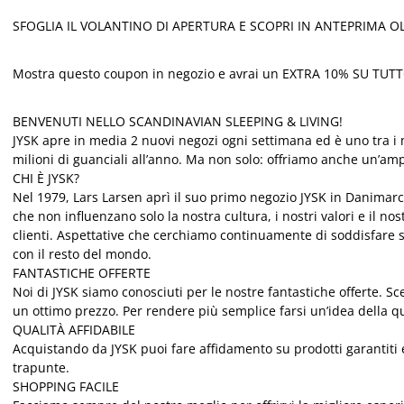
SFOGLIA IL VOLANTINO DI APERTURA E SCOPRI IN ANTEPRIMA OL
Mostra questo coupon in negozio e avrai un EXTRA 10% SU TUT
BENVENUTI NELLO SCANDINAVIAN SLEEPING & LIVING!
JYSK apre in media 2 nuovi negozi ogni settimana ed è uno tra i m
milioni di guanciali all’anno. Ma non solo: offriamo anche un’am
CHI È JYSK?
Nel 1979, Lars Larsen aprì il suo primo negozio JYSK in Danimarca c
che non influenzano solo la nostra cultura, i nostri valori e il no
clienti. Aspettative che cerchiamo continuamente di soddisfare s
con il resto del mondo.
FANTASTICHE OFFERTE
Noi di JYSK siamo conosciuti per le nostre fantastiche offerte. S
un ottimo prezzo. Per rendere più semplice farsi un’idea della qu
QUALITÀ AFFIDABILE
Acquistando da JYSK puoi fare affidamento su prodotti garantiti 
trapunte.
SHOPPING FACILE