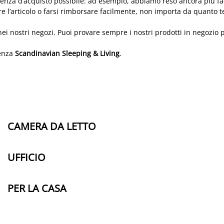
nza d’acquisto possibile: ad esempio, abbiamo reso ancora più facile
 l’articolo o farsi rimborsare facilmente, non importa da quanto te
i nostri negozi. Puoi provare sempre i nostri prodotti in negozio per
ienza
Scandinavian Sleeping & Living
.
CAMERA DA LETTO
UFFICIO
PER LA CASA