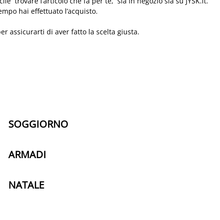
 trovare l’articolo che fa per te, sia in negozio sia su JYSK.it.
mpo hai effettuato l’acquisto.
 assicurarti di aver fatto la scelta giusta.
SOGGIORNO
ARMADI
NATALE