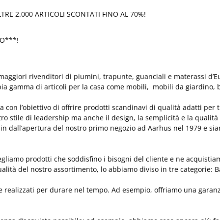
TRE 2.000 ARTICOLI SCONTATI FINO AL 70%!
TO***!
aggiori rivenditori di piumini, trapunte, guanciali e materassi d’Eu
pia gamma di articoli per la casa come mobili, mobili da giardino, 
on l’obiettivo di offrire prodotti scandinavi di qualità adatti per t
stro stile di leadership ma anche il design, la semplicità e la qualità
in dall’apertura del nostro primo negozio ad Aarhus nel 1979 e siam
cegliamo prodotti che soddisfino i bisogni del cliente e ne acquist
alità del nostro assortimento, lo abbiamo diviso in tre categorie: Ba
e realizzati per durare nel tempo. Ad esempio, offriamo una garanzi