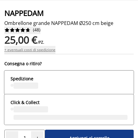
NAPPEDAM
Ombrellone grande NAPPEDAM Ø250 cm beige
(
48
)










25,00 €
/PZ.
+ eventuali costi di spedizione
Consegna o ritiro?
Spedizione
Click & Collect