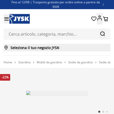
Fino al 12/08 | Trasporto gratuito per ordini online a partire da

300€
Super offerte d'estate | Oltre 1.500 articoli fino al 70%





Finanziamenti - Scegli il piano di rimborso più adatto a te



Seleziona il tuo negozio JYSK

Home
Giardino
Mobili da giardino
Sedie da giardino
Sedie da g




-22%