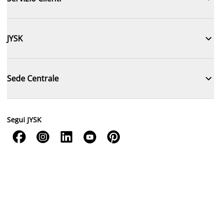

JYSK

Sede Centrale
Segui JYSK




