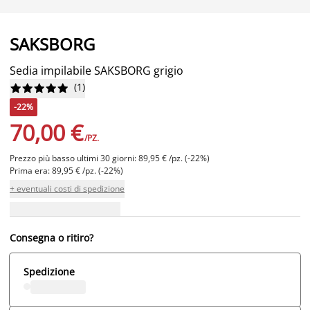
SAKSBORG
Sedia impilabile SAKSBORG grigio
(
1
)










-22%
70,00 €
/PZ.
Prezzo più basso ultimi 30 giorni: 89,95 € /pz. (-22%)
Prima era: 89,95 € /pz. (-22%)
+ eventuali costi di spedizione
Consegna o ritiro?
Spedizione