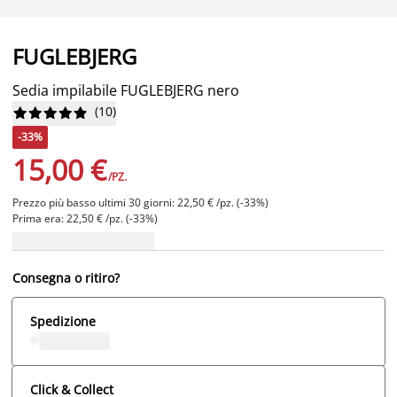
FUGLEBJERG
Sedia impilabile FUGLEBJERG nero
(
10
)










-33%
15,00 €
/PZ.
Prezzo più basso ultimi 30 giorni: 22,50 € /pz. (-33%)
Prima era: 22,50 € /pz. (-33%)
Consegna o ritiro?
Spedizione
Click & Collect