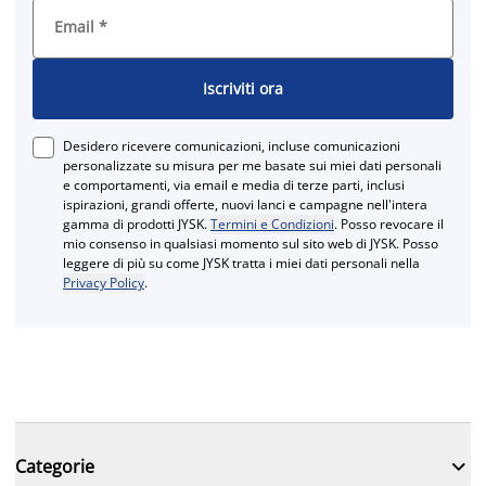
Email
*
Iscriviti ora
Desidero ricevere comunicazioni, incluse comunicazioni
personalizzate su misura per me basate sui miei dati personali
e comportamenti, via email e media di terze parti, inclusi
ispirazioni, grandi offerte, nuovi lanci e campagne nell'intera
gamma di prodotti JYSK.
Termini e Condizioni
. Posso revocare il
mio consenso in qualsiasi momento sul sito web di JYSK. Posso
leggere di più su come JYSK tratta i miei dati personali nella
Privacy Policy
.

Categorie