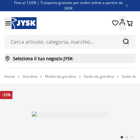
Fino al 12/08 | Trasporto gratuito per ordini online a partire da

300€
Super offerte d'estate | Oltre 1.500 articoli fino al 70%





Finanziamenti - Scegli il piano di rimborso più adatto a te



Seleziona il tuo negozio JYSK

Home
Giardino
Mobili da giardino
Sedie da giardino
Sedie da g




-33%