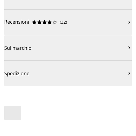
Recensioni
(
32
)











Sul marchio

Spedizione
