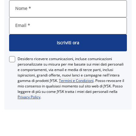
Nome
*
Email
*
Iscriviti ora
Desidero ricevere comunicazioni, incluse comunicazioni
personalizzate su misura per me basate sui miei dati personali
e comportamenti, via email e media di terze parti, inclusi
ispirazioni, grandi offerte, nuovi lanci e campagne nell'intera
gamma di prodotti JYSK.
Termini e Condizioni
. Posso revocare il
mio consenso in qualsiasi momento sul sito web di JYSK. Posso
leggere di più su come JYSK tratta i miei dati personali nella
Privacy Policy
.