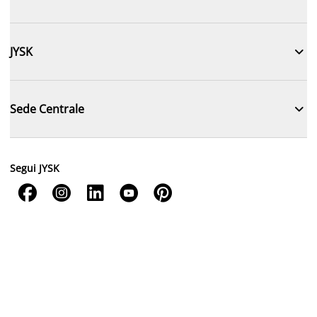

JYSK

Sede Centrale
Segui JYSK




