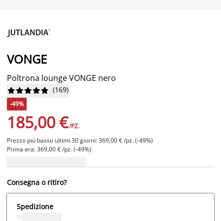
VONGE
Poltrona lounge VONGE nero
(
169
)










-49%
185,00 €
/PZ.
Prezzo più basso ultimi 30 giorni: 369,00 € /pz. (-49%)
Prima era: 369,00 € /pz. (-49%)
Consegna o ritiro?
Spedizione