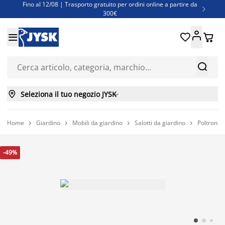
Fino al 12/08 | Trasporto gratuito per ordini online a partire da

300€
Super offerte d'estate | Oltre 1.500 articoli fino al 70%





Finanziamenti - Scegli il piano di rimborso più adatto a te



Seleziona il tuo negozio JYSK

Home
Giardino
Mobili da giardino
Salotti da giardino
Poltrone 




-49%