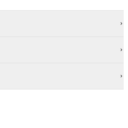


