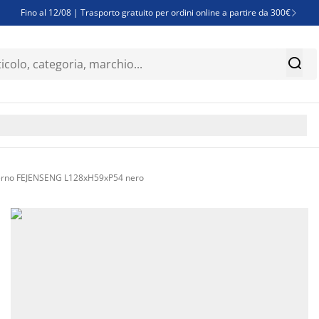
Fino al 12/08 | Trasporto gratuito per ordini online a partire da 300€

Super offerte d'estate | Oltre 1.500 articoli fino al 70%


Finanziamenti - Scegli il piano di rimborso più adatto a te

sterno FEJENSENG L128xH59xP54 nero