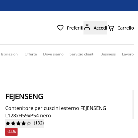



Preferiti
Accedi
Carrello
Ispirazioni
Offerte
Dove siamo
Servizio clienti
Business
Lavoro
FEJENSENG
Contenitore per cuscini esterno FEJENSENG
L128xH59xP54 nero
(
132
)










-44%