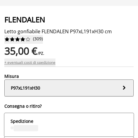
FLENDALEN
Letto gonfiabile FLENDALEN P97xL191xH30 cm
(
309
)










35,00 €
/PZ.
+ eventuali costi di spedizione
Misura

P97xL191xH30
Consegna o ritiro?
Spedizione