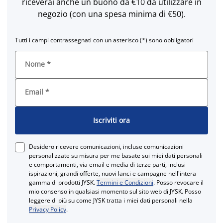
riceverai anche un buono da €10 da utilizzare in
negozio (con una spesa minima di €50).
Tutti i campi contrassegnati con un asterisco (*) sono obbligatori
Nome
*
Email
*
Iscriviti ora
Desidero ricevere comunicazioni, incluse comunicazioni
personalizzate su misura per me basate sui miei dati personali
e comportamenti, via email e media di terze parti, inclusi
ispirazioni, grandi offerte, nuovi lanci e campagne nell'intera
gamma di prodotti JYSK.
Termini e Condizioni
. Posso revocare il
mio consenso in qualsiasi momento sul sito web di JYSK. Posso
leggere di più su come JYSK tratta i miei dati personali nella
Privacy Policy
.