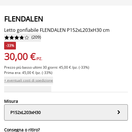
FLENDALEN
Letto gonfiabile FLENDALEN P152xL203xH30 cm
(
209
)










-33%
30,00 €
/PZ.
Prezzo più basso ultimi 30 giorni: 45,00 € /pz. (-33%)
Prima era: 45,00 € /pz. (-33%)
+ eventuali costi di spedizione
Misura

P152xL203xH30
Consegna o ritiro?