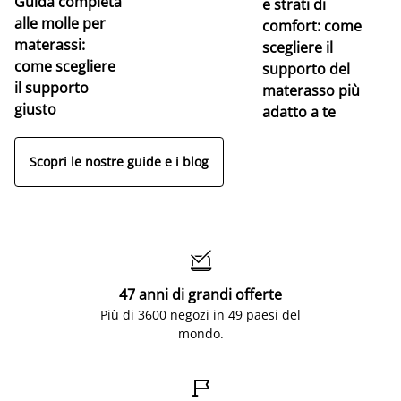
Guida completa
Ce
e strati di
alle molle per
pe
comfort: come
materassi:
la
scegliere il
come scegliere
supporto del
il supporto
materasso più
giusto
adatto a te
Scopri le nostre guide e i blog

47 anni di grandi offerte
Più di 3600 negozi in 49 paesi del
mondo.
