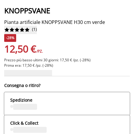
KNOPPSVANE
Pianta artificiale KNOPPSVANE H30 cm verde
(
1
)










-28%
12,50 €
/PZ.
Prezzo più basso ultimi 30 giorni: 17,50 € /pz. (-28%)
Prima era: 17,50 € /pz. (-28%)
Consegna o ritiro?
Spedizione
Click & Collect