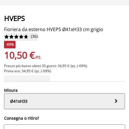
HVEPS
Fioriera da esterno HVEPS Ø41xH33 cm grigio
(
36
)










-69%
10,50 €
/PZ.
Prezzo più basso ultimi 30 giorni: 34,95 € /pz. (-69%)
Prima era: 34,95 € /pz. (-69%)
Misura

Ø41xH33
Consegna o ritiro?