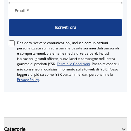
Email
*
Iscriviti ora
Desidero ricevere comunicazioni, incluse comunicazioni
personalizzate su misura per me basate sui miei dati personali
e comportamenti, via email e media di terze parti, inclusi
ispirazioni, grandi offerte, nuovi lanci e campagne nell'intera
gamma di prodotti JYSK.
Termini e Condizioni
. Posso revocare il
mio consenso in qualsiasi momento sul sito web di JYSK. Posso
leggere di più su come JYSK tratta i miei dati personali nella
Privacy Policy
.

Categorie