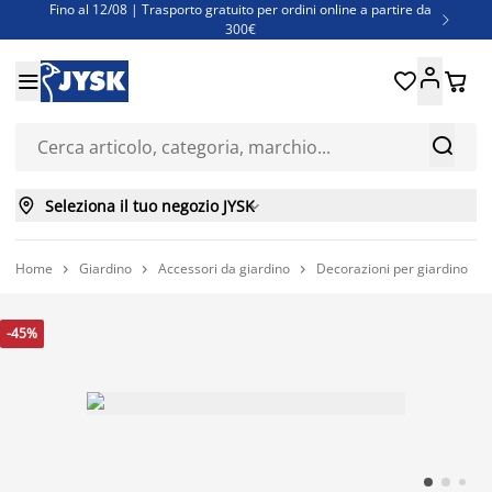
Fino al 12/08 | Trasporto gratuito per ordini online a partire da

300€
Super offerte d'estate | Oltre 1.500 articoli fino al 70%





Finanziamenti - Scegli il piano di rimborso più adatto a te



Seleziona il tuo negozio JYSK

Home
Giardino
Accessori da giardino
Decorazioni per giardino




-45%