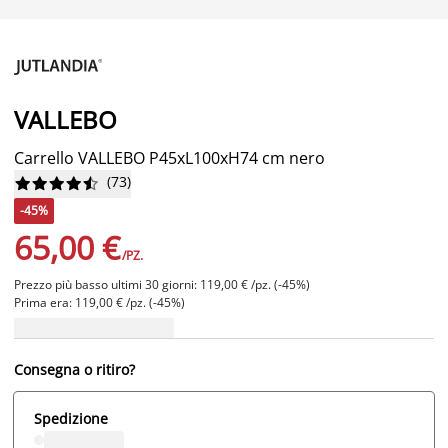
VALLEBO
Carrello VALLEBO P45xL100xH74 cm nero
(
73
)










-45%
65,00 €
/PZ.
Prezzo più basso ultimi 30 giorni: 119,00 € /pz. (-45%)
Prima era: 119,00 € /pz. (-45%)
Consegna o ritiro?
Spedizione