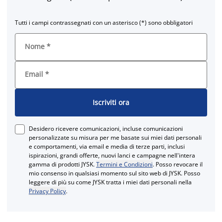
Tutti i campi contrassegnati con un asterisco (*) sono obbligatori
Nome
*
Email
*
Iscriviti ora
Desidero ricevere comunicazioni, incluse comunicazioni
personalizzate su misura per me basate sui miei dati personali
e comportamenti, via email e media di terze parti, inclusi
ispirazioni, grandi offerte, nuovi lanci e campagne nell'intera
gamma di prodotti JYSK.
Termini e Condizioni
. Posso revocare il
mio consenso in qualsiasi momento sul sito web di JYSK. Posso
leggere di più su come JYSK tratta i miei dati personali nella
Privacy Policy
.