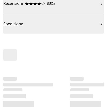
Recensioni
(
352
)











Spedizione
