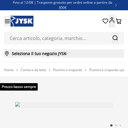
Fino al 12/08 | Trasporto gratuito per ordini online a partire da

300€
Super offerte d'estate | Oltre 1.500 articoli fino al 70%





Finanziamenti - Scegli il piano di rimborso più adatto a te



Seleziona il tuo negozio JYSK

Home
Camera da letto
Piumini e trapunte
Piumini e trapunte speci



Prezzo basso sempre