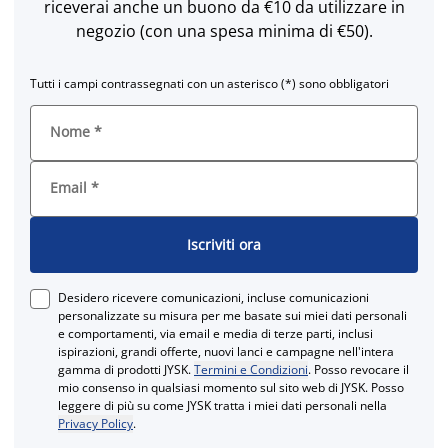
riceverai anche un buono da €10 da utilizzare in
negozio (con una spesa minima di €50).
Tutti i campi contrassegnati con un asterisco (*) sono obbligatori
Nome
*
Email
*
Iscriviti ora
Desidero ricevere comunicazioni, incluse comunicazioni
personalizzate su misura per me basate sui miei dati personali
e comportamenti, via email e media di terze parti, inclusi
ispirazioni, grandi offerte, nuovi lanci e campagne nell'intera
gamma di prodotti JYSK.
Termini e Condizioni
. Posso revocare il
mio consenso in qualsiasi momento sul sito web di JYSK. Posso
leggere di più su come JYSK tratta i miei dati personali nella
Privacy Policy
.