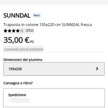
SUNNDAL
Basic
Trapunta in cotone 155x220 cm SUNNDAL fresca
(
352
)










35,00 €
/PZ.
+ eventuali costi di spedizione
Dimensioni del piumino

155x220
Consegna o ritiro?
Spedizione