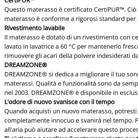
CertiPUR™
Questo materasso è certificato CertiPUR™. Ciò s
materasso è conforme a rigorosi standard per s
Rivestimento lavabile
Il materasso è dotato di un rivestimento con c
lavato in lavatrice a 60 °C per mantenerlo fresco
rimuovere gli acari della polvere indesiderati da
DREAMZONE®
DREAMZONE® si dedica a migliorare il tuo sonno
materassi. Qualità e funzionalità sono da sempr
nel 2003. DREAMZONE® è disponibile in esclusi
L'odore di nuovo svanisce con il tempo
Quando acquisti un nuovo materasso, potresti 
completamente innocuo e svanirà nel tempo. Pa
all'aria può aiutare ad accelerare questo proce