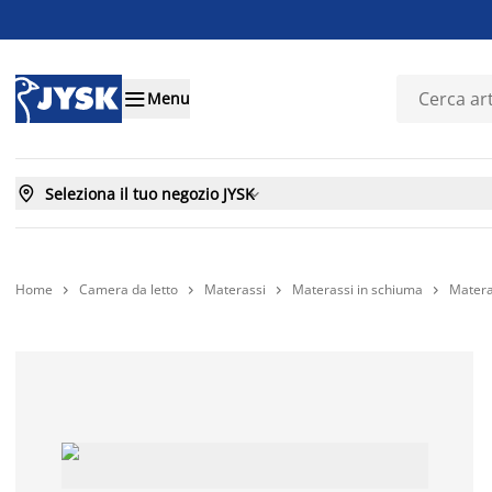

Menu

Seleziona il tuo negozio JYSK

Home
Camera da letto
Materassi
Materassi in schiuma
Matera



