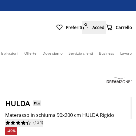



Preferiti
Accedi
Carrello
Ispirazioni
Offerte
Dove siamo
Servizio clienti
Business
Lavoro
HULDA
Plus
Materasso in schiuma 90x200 cm HULDA Rigido
(
134
)










-49%