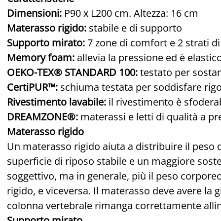
Dimensioni:
P90 x L200 cm. Altezza: 16 cm
Materasso rigido:
stabile e di supporto
Supporto mirato:
7 zone di comfort e 2 strati 
Memory foam:
allevia la pressione ed è elastic
OEKO-TEX® STANDARD 100:
testato per sosta
CertiPUR™:
schiuma testata per soddisfare rig
Rivestimento lavabile:
il rivestimento è sfoderab
DREAMZONE®:
materassi e letti di qualità a pre
Materasso rigido
Un materasso rigido aiuta a distribuire il pes
superficie di riposo stabile e un maggiore sosteg
soggettivo, ma in generale, più il peso corporeo
rigido, e viceversa. Il materasso deve avere la 
colonna vertebrale rimanga correttamente allin
Supporto mirato