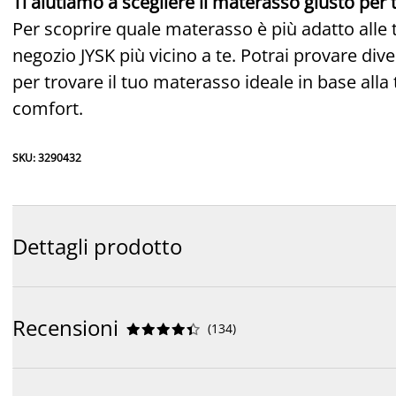
Ti aiutiamo a scegliere il materasso giusto per 
Per scoprire quale materasso è più adatto alle t
negozio JYSK più vicino a te. Potrai provare dive
per trovare il tuo materasso ideale in base alla 
comfort.
SKU: 3290432
Dettagli prodotto
Recensioni
(
134
)









