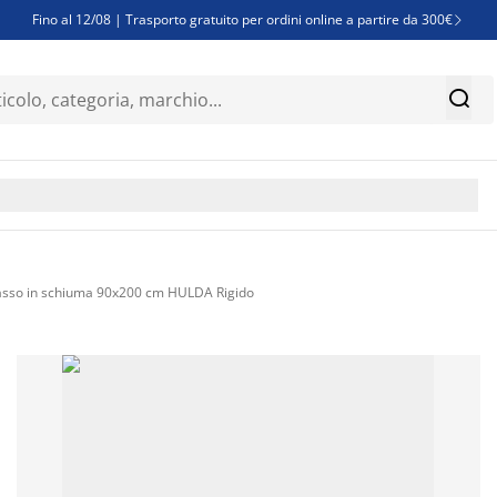
Fino al 12/08 | Trasporto gratuito per ordini online a partire da 300€

Super offerte d'estate | Oltre 1.500 articoli fino al 70%


Finanziamenti - Scegli il piano di rimborso più adatto a te

sso in schiuma 90x200 cm HULDA Rigido