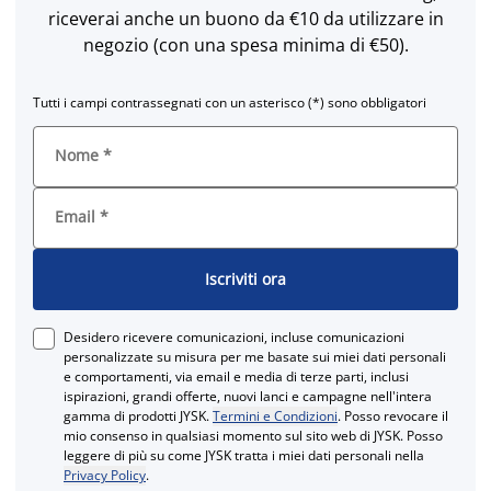
riceverai anche un buono da €10 da utilizzare in
negozio (con una spesa minima di €50).
Tutti i campi contrassegnati con un asterisco (*) sono obbligatori
Nome
*
Email
*
Iscriviti ora
Desidero ricevere comunicazioni, incluse comunicazioni
personalizzate su misura per me basate sui miei dati personali
e comportamenti, via email e media di terze parti, inclusi
ispirazioni, grandi offerte, nuovi lanci e campagne nell'intera
gamma di prodotti JYSK.
Termini e Condizioni
. Posso revocare il
mio consenso in qualsiasi momento sul sito web di JYSK. Posso
leggere di più su come JYSK tratta i miei dati personali nella
Privacy Policy
.