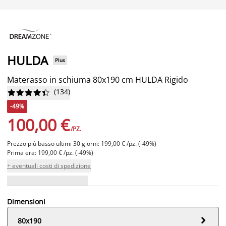
HULDA
Plus
Materasso in schiuma 80x190 cm HULDA Rigido
(
134
)










-49%
100,00 €
/PZ.
Prezzo più basso ultimi 30 giorni: 199,00 € /pz. (-49%)
Prima era: 199,00 € /pz. (-49%)
+ eventuali costi di spedizione
Dimensioni

80x190