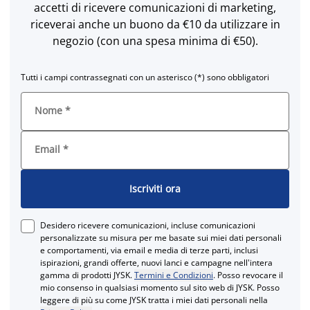
accetti di ricevere comunicazioni di marketing,
riceverai anche un buono da €10 da utilizzare in
negozio (con una spesa minima di €50).
Tutti i campi contrassegnati con un asterisco (*) sono obbligatori
Nome
*
Email
*
Iscriviti ora
Desidero ricevere comunicazioni, incluse comunicazioni
personalizzate su misura per me basate sui miei dati personali
e comportamenti, via email e media di terze parti, inclusi
ispirazioni, grandi offerte, nuovi lanci e campagne nell'intera
gamma di prodotti JYSK.
Termini e Condizioni
. Posso revocare il
mio consenso in qualsiasi momento sul sito web di JYSK. Posso
leggere di più su come JYSK tratta i miei dati personali nella