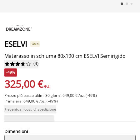
ESELVI
Gold
Materasso in schiuma 80x190 cm ESELVI Semirigido
(
3
)










-49%
325,00 €
/PZ.
Prezzo più basso ultimi 30 giorni: 649,00 € /pz. (-49%)
Prima era: 649,00 € /pz. (-49%)
+ eventuali costi di spedizione
Dimensioni