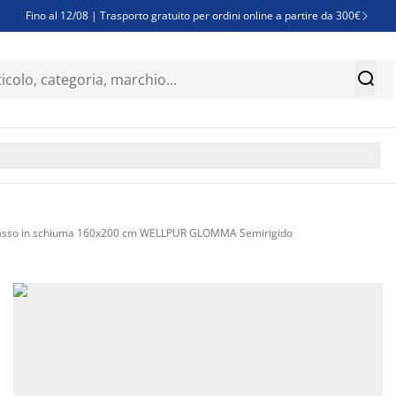
Fino al 12/08 | Trasporto gratuito per ordini online a partire da 300€

Super offerte d'estate | Oltre 1.500 articoli fino al 70%


Finanziamenti - Scegli il piano di rimborso più adatto a te

sso in schiuma 160x200 cm WELLPUR GLOMMA Semirigido