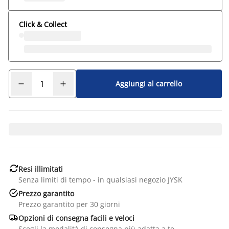
Click & Collect
Aggiungi al carrello

Resi illimitati
Senza limiti di tempo - in qualsiasi negozio JYSK

Prezzo garantito
Prezzo garantito per 30 giorni

Opzioni di consegna facili e veloci
Scegli la modalità di consegna più adatta a te