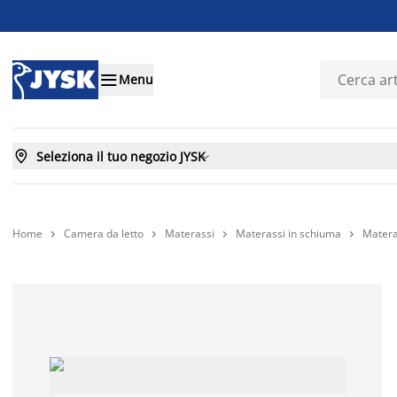

Menu

Seleziona il tuo negozio JYSK

Home
Camera da letto
Materassi
Materassi in schiuma
Matera



