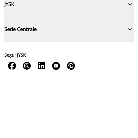

JYSK

Sede Centrale
Segui JYSK




