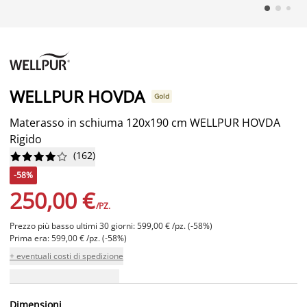
WELLPUR HOVDA
Gold
Materasso in schiuma 120x190 cm WELLPUR HOVDA
Rigido
(
162
)










-58%
250,00 €
/PZ.
Prezzo più basso ultimi 30 giorni: 599,00 € /pz. (-58%)
Prima era: 599,00 € /pz. (-58%)
+ eventuali costi di spedizione
Dimensioni