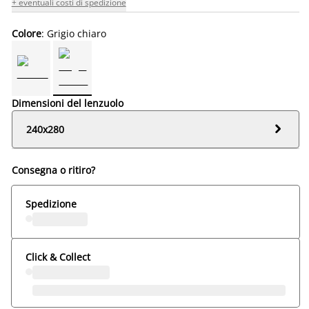
+ eventuali costi di spedizione
Colore
: Grigio chiaro
Dimensioni del lenzuolo

240x280
Consegna o ritiro?
Spedizione
Click & Collect