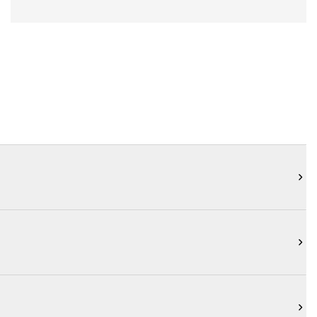


