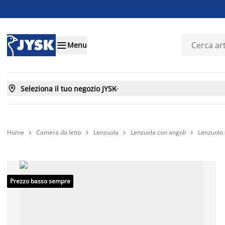

Menu

Seleziona il tuo negozio JYSK

Home
Camera da letto
Lenzuola
Lenzuola con angoli
Lenzuolo 




Prezzo basso sempre