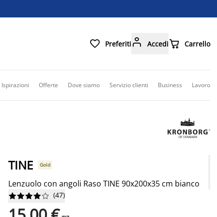



Preferiti
Accedi
Carrello
Ispirazioni
Offerte
Dove siamo
Servizio clienti
Business
Lavoro
TINE
Gold
Lenzuolo con angoli Raso TINE 90x200x35 cm bianco
(
47
)










15,00 €