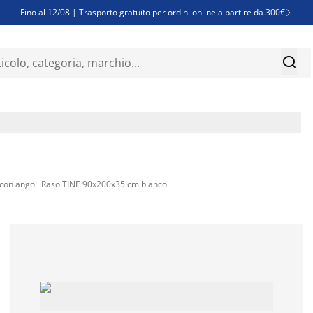
Fino al 12/08 | Trasporto gratuito per ordini online a partire da 300€

Super offerte d'estate | Oltre 1.500 articoli fino al 70%


Finanziamenti - Scegli il piano di rimborso più adatto a te

con angoli Raso TINE 90x200x35 cm bianco