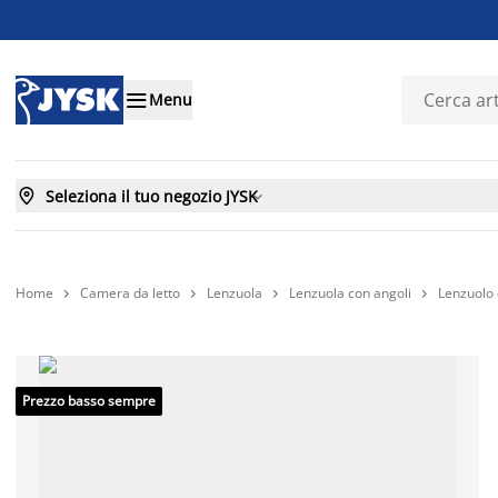

Menu

Seleziona il tuo negozio JYSK

Home
Camera da letto
Lenzuola
Lenzuola con angoli
Lenzuolo 




Prezzo basso sempre