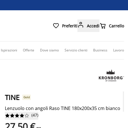



Preferiti
Accedi
Carrello
Ispirazioni
Offerte
Dove siamo
Servizio clienti
Business
Lavoro
TINE
Gold
Lenzuolo con angoli Raso TINE 180x200x35 cm bianco
(
47
)










27,50 €