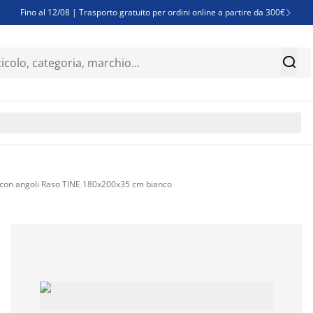
Fino al 12/08 | Trasporto gratuito per ordini online a partire da 300€

Super offerte d'estate | Oltre 1.500 articoli fino al 70%


Finanziamenti - Scegli il piano di rimborso più adatto a te

con angoli Raso TINE 180x200x35 cm bianco