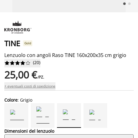
TINE
Gold
Lenzuolo con angoli Raso TINE 160x200x35 cm grigio
(
20
)










25,00 €
/PZ.
+ eventuali costi di spedizione
Colore
: Grigio
Dimensioni del lenzuolo