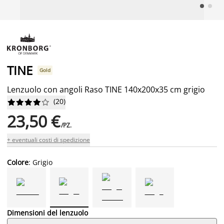
TINE
Gold
Lenzuolo con angoli Raso TINE 140x200x35 cm grigio
(
20
)










23,50 €
/PZ.
+ eventuali costi di spedizione
Colore
: Grigio
Dimensioni del lenzuolo