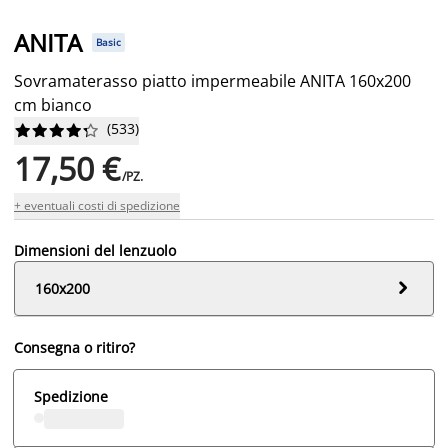
ANITA
Basic
Sovramaterasso piatto impermeabile ANITA 160x200
cm bianco
(
533
)










17,50 €
/PZ.
+ eventuali costi di spedizione
Dimensioni del lenzuolo

160x200
Consegna o ritiro?
Spedizione