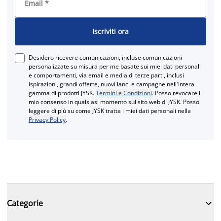
Email
*
Iscriviti ora
Desidero ricevere comunicazioni, incluse comunicazioni
personalizzate su misura per me basate sui miei dati personali
e comportamenti, via email e media di terze parti, inclusi
ispirazioni, grandi offerte, nuovi lanci e campagne nell'intera
gamma di prodotti JYSK.
Termini e Condizioni
. Posso revocare il
mio consenso in qualsiasi momento sul sito web di JYSK. Posso
leggere di più su come JYSK tratta i miei dati personali nella
Privacy Policy
.

Categorie