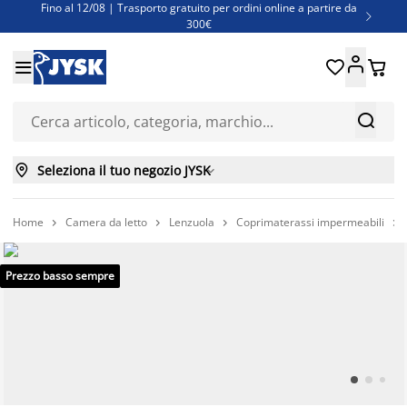
Fino al 12/08 | Trasporto gratuito per ordini online a partire da

300€
Super offerte d'estate | Oltre 1.500 articoli fino al 70%





Finanziamenti - Scegli il piano di rimborso più adatto a te



Seleziona il tuo negozio JYSK

Home
Camera da letto
Lenzuola
Coprimaterassi impermeabili




Prezzo basso sempre