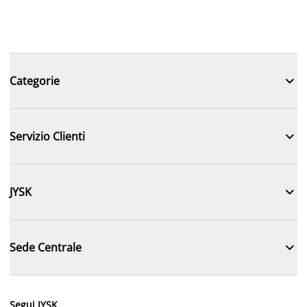

Categorie

Servizio Clienti

JYSK

Sede Centrale
Segui JYSK