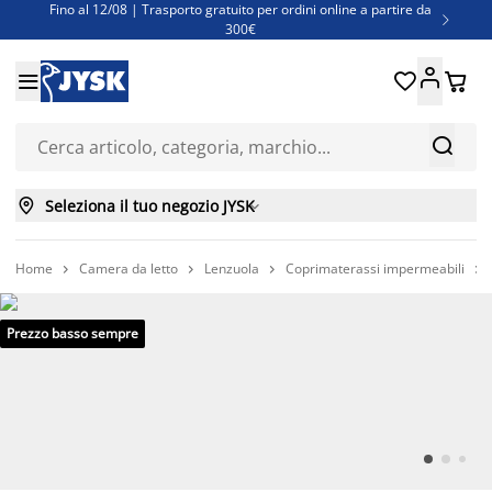
Fino al 12/08 | Trasporto gratuito per ordini online a partire da

300€
Super offerte d'estate | Oltre 1.500 articoli fino al 70%





Finanziamenti - Scegli il piano di rimborso più adatto a te



Seleziona il tuo negozio JYSK

Home
Camera da letto
Lenzuola
Coprimaterassi impermeabili




Prezzo basso sempre