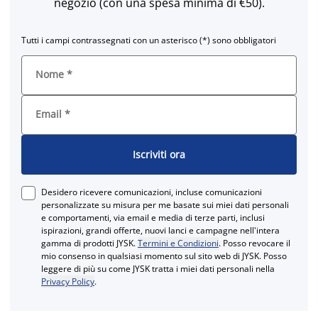
negozio (con una spesa minima di €50).
Tutti i campi contrassegnati con un asterisco (*) sono obbligatori
Nome
*
Email
*
Iscriviti ora
Desidero ricevere comunicazioni, incluse comunicazioni
personalizzate su misura per me basate sui miei dati personali
e comportamenti, via email e media di terze parti, inclusi
ispirazioni, grandi offerte, nuovi lanci e campagne nell'intera
gamma di prodotti JYSK.
Termini e Condizioni
. Posso revocare il
mio consenso in qualsiasi momento sul sito web di JYSK. Posso
leggere di più su come JYSK tratta i miei dati personali nella
Privacy Policy
.