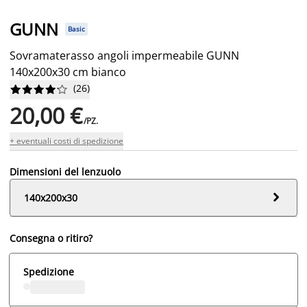
GUNN
Basic
Sovramaterasso angoli impermeabile GUNN
140x200x30 cm bianco
(
26
)










20,00 €
/PZ.
+ eventuali costi di spedizione
Dimensioni del lenzuolo

140x200x30
Consegna o ritiro?
Spedizione