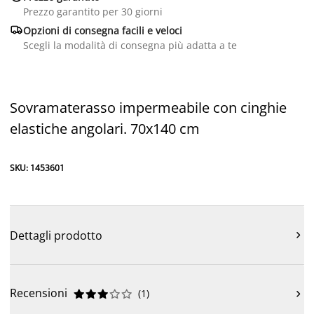
Prezzo garantito per 30 giorni

Opzioni di consegna facili e veloci
Scegli la modalità di consegna più adatta a te
Sovramaterasso impermeabile con cinghie
elastiche angolari. 70x140 cm
SKU: 1453601
Dettagli prodotto

Recensioni
(
1
)










