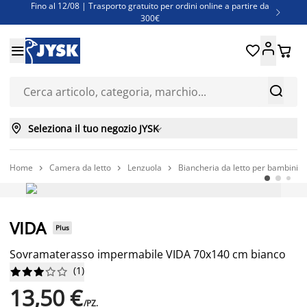
Fino al 12/08 | Trasporto gratuito per ordini online a partire da

300€
Super offerte d'estate | Oltre 1.500 articoli fino al 70%





Finanziamenti - Scegli il piano di rimborso più adatto a te



Seleziona il tuo negozio JYSK

Home
Camera da letto
Lenzuola
Biancheria da letto per bambini



Prezzo basso sempre
VIDA
Plus
Sovramaterasso impermabile VIDA 70x140 cm bianco
(
1
)










13,50 €
/PZ.